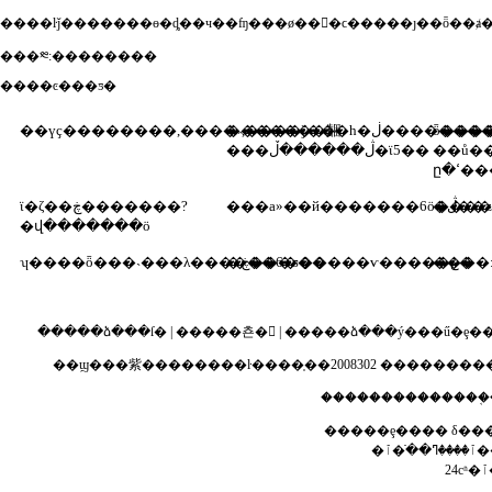
����ŀǰ�������ѳ�ȡ��ч��ʩ���ø���ϲ�����ȷ��ȫ��
���༭:��������
����ͼ���ƽ�
�������齫
��үҫ��������,����˵,��
ȫ���
��ů�
���ڷ������ڵ�ϊ5��
ը�ߵ�
ϊ�ζ��ڿ�������?
���а»��й�������6ö����
�վ�������ӧ
ʮ����ȫ���˴���λ������6���
����
�ڿ���ƽ�����ѵ�����ع�
�����ձ���ſ�
|
�����쵼�
|
�����ձ���ý���ű�ȩ�
��ϣ���紫��������ŀ����֤��2008302
����������
��������������֤
�����ȩ���� δ��
�ٱ