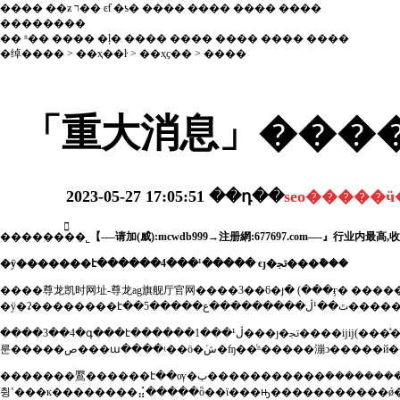
����
��ƶ
ר��
ͼƭ
�ƾ�
����
����
����
����
��������
��
ʱ��
����
�ļ�
����
����
����
����
����
�绰����
>
��ҳ��ŀ
>
��ҳҫ��
> ����
「重大消息」����
2023-05-27 17:05:51
��դ��
�������ֹ�˾【-—请加(威):mcwdb999→注册網:677697.com—-』行业内
�ӱ�������է������4���¹����� ϵȷ�ﲡ���ܽ���
����
尊龙凯时网址-尊龙ag旗舰厅官网
����3��6�յ� (���ӻ� ����
����3��4�գ���է������1���¹ڷ���ȷ�ﲡ����ĳĳ(���ͣ�ϵʡ����ա�ڸ���������������)���ò�����ת���������ж���ҽժ�������ơ�ŀǰ��ȷ�ﲡ�������нӵ���21�ˡ������нӵ���152�ˣ���ȫ�����и��
�������鷢������է��ѹ�ٻ�����������ܿ���������չ�����⡣��֯����������飬3��4�նէ�����͹ܿ�������ȫա�����⡣���������ׯ����е��˵��ܺ��������⣻�ܿ�������ׯ�塢�����ʹ����ʮ��һ��
췽ʽ���к��������⣬�����ȫ��ϊ���ԣ�����������ǿ