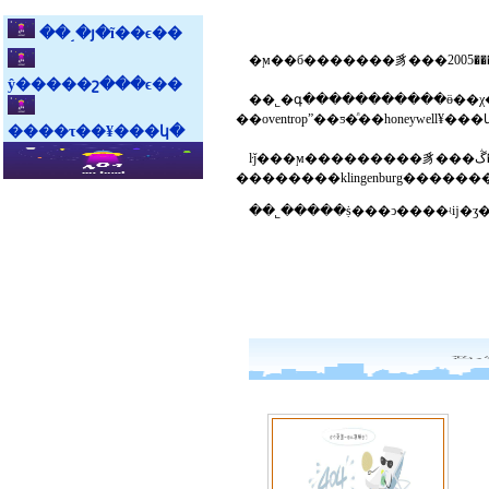
��˼�յ�ĩ��ϵ��
ŷ�����շ���ϵ��
��˾�գ�����������ӫ��χ��ҵ����ŀ�������󡣹�˾������ڶ
����τ��¥���կ�
ŀǰ���ϻ���������豸���޹�˾���ڴ�����������յ��г��������ϳ�ʱ����г������լ����у�������¹������ȼ����豸