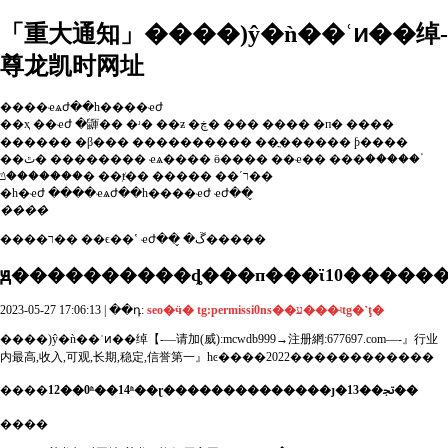
「重大通知」����)ŷ�ǹ��ʿͷ��绰-
尊龙凯时网址
����ҽѧժ��һ����ҽժ
��ҳ
��ҽժ
�鼲��
�ʴ�
��ƶ
�ڿ�
���
����
�п�
����
������
�β���
����������
��ֳ������
ƥ����
��ٿ�
��������
ҽѧ����
ӫ����
��ҽ��
���ٴ�����
�������ݿ�
��ⱦ��
�����
��ʹר��
�һ�ҽժ
����ҽѧժ��һ����ҽժ
ҽժ��̬
����
����ר��
��ϵ��ʽ
ҽժ��̬
�ڱ�����
ԭ��
��������ȡ���п���ϊ10�����
2023-05-27 17:06:13 | ��դ:
seo�ӵ� tg:permissi0ns��ע���ʵtg�˺ţ�
����)ŷ�ǹ��ʿͷ��绰【-—请加(威):mcwdb999→注册網:677697.com—-』行业
内最高,收入,可观,长期,稳定,信誉第一』һͼ����2022������������
����
12��0ʱ��14ʱ��ɽ��������������ȷ�ﲡ��13��
����