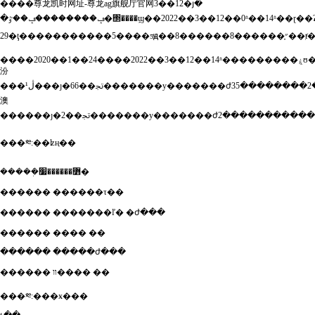
����
尊龙凯时网址-尊龙ag旗舰厅官网
3��12�յ�
�ݡ��������ݡ��ٷ�΢����ϣ��2022��3��12��0ʱ��14ʱ��ɽ��ʡ���������������¹ڷ���ȷ�ﲡ��13��(17-
����2020��1��24����2022��3��12��14ʱ���������ۼʊ��
汾
���¹ڷ���ȷ�ﲡ��66�������у�������ժ35��������2������֢״��ⱦ��1�����ۼʊ��
澳
���༭:��ʫң��
�����ܲ߻������׷�
������ ������τ��
������ �������ľ� �ժ���
������ ���� ��
������ �����ժ���
������ װ���� ��
���༭:���ӿ���