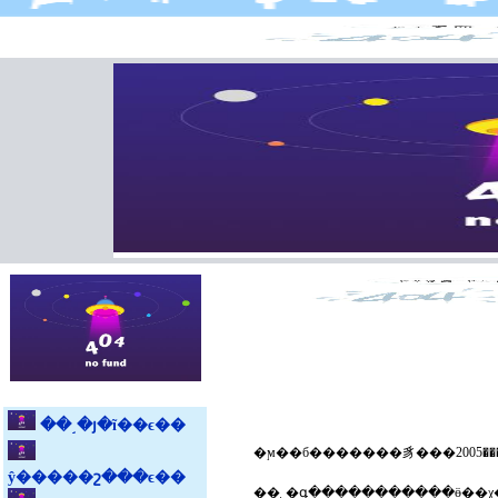
��˼�յ�ĩ��ϵ��
ŷ�����շ���ϵ��
��˾�գ�����������ӫ��χ��ҵ����ŀ�������󡣹�˾������ڶ