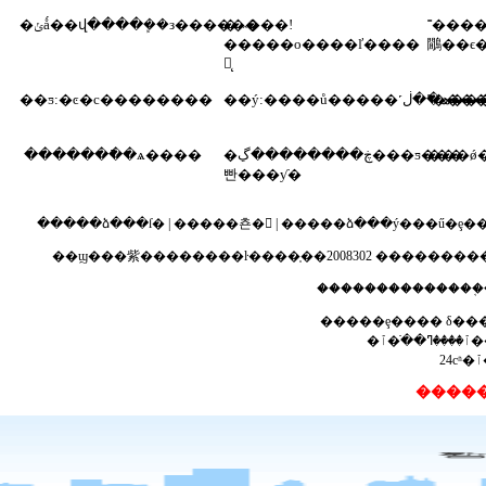
�ݵǻ��վ����ܾ��з������
�˴˵���!
˭����
�����о����ľ����
鷳��ϵ�
콱̨
��ƽ:�ͼ�с��������
˭���
��ý:����ů���
�������ֿ�ѧ����
�ڿ��������ڲ���ƽ���
���ǿ
빤���ƴ�
�����ձ���ſ�
|
�����쵼�
|
�����ձ���ý���ű�ȩ�
��ϣ���紫��������ŀ����֤��2008302
����������
��������������֤
�����ȩ���� δ��
�ٱ