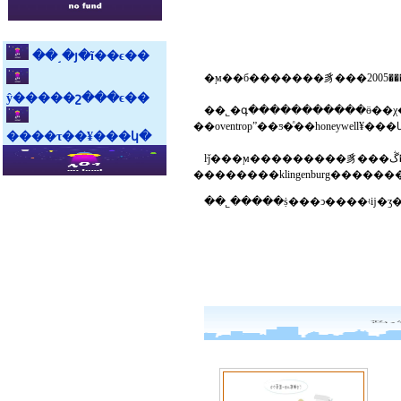
��˼�յ�ĩ��ϵ��
ŷ�����շ���ϵ��
��˾�գ�����������ӫ��χ��ҵ����ŀ�������󡣹�˾������ڶ
����τ��¥���կ�
ŀǰ���ϻ���������豸���޹�˾���ڴ�����������յ��г��������ϳ�ʱ����г������լ����у�������¹������ȼ����豸