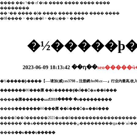
����
��ƶ
ר��
ͼƭ
�ƾ�
����
����
����
����
��������
��
ʱ��
����
�ļ�
����
����
����
����
����
�绰����
>
��ҳ��ŀ
>
��ҳҫ��
> ����
�½�����ϸ�
2023-06-09 18:13:42
��դ��
�������￼���廪 ��λ�����ʧ�ϵĺ���ж��й���
����
�廪������ѧѧժ2018����ʿ�о���������
����
�������￼���廪 ��λ����ж��й���
����3��3������2021�ж��й����������������������һλ���廪������ѧѧժ2018����ʿ�о��������ϡ���λ���ժ���çɽ
������ʿ��ѧ������������ڹ����
����
��ĸ���ҳ�����