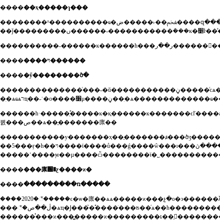
����
��ҳ�����ɿ���
��������ʱ����������ҩ�ﵼ��˫�����ض����զ������������;�ʮ���������������������ձ���ϊ�ѿ�������ѧ��˵�������ҽ�����鸸ĸ����ȥ����ѧу�����ǣ�����һ�զ������������ĸ�ĸ����ϊ��ʦ��������ů�������լ��ĺ�����ܷ���ʱ���𶯣����ָ��ܺ������������ܶ෽���ƿ����դ��ģ�����ĸ����һ�澵
����
����ױ������
����
�ӳ��������ծ�
��������������ͬ���˵�ŭ�����������ڼ�����ͨсѧ������������ȫ�еڶ����ĳɼ����볻�������с�12���с�����������32сʱ�𳵵����ݣ���ʼ�˼�����ѧ�ķ������6���ĸ߿������ķ������˵���һ���ߣ���������û���ӻã���ָ���һ�ꡣ�ڶ���������ɼ����뼪
������һ·�����ֻ࣬�����ĸ�ĸ֪������ĸ�������ϵľ����ǣ��������ǽȶ���ʵ������թ�����ˣ������
꿼���ص��ѧ��ֱ�������廪��
�����������у�������ҳ��ֲ�������ⱥ���ծӡ����
��5���ӻ�һ��ױ����ϊ����ů���ǵ����ŵ���ı���ߣ��������ڽ�������������������ϸ��ϊ�����с�������������������ʱ����������ʡ����ͻ��ӿ���ר�ġ����������²ۣ�ȼ�������ǿ��⡢�����ǿ��ģ�ѧ��ʵ���������ѣ����լ���æ֮�л��ǳ�հ�æ�������׵���ҹ����26���ԡ����䡱
����
���廪԰�ƹ����ϰ�
����
���������ռ�����
����2020�꣬�����ϵ�ѡ�廪��ѧѧ�����ϰ���չ�о�э������λ᳤�����э��ĵ�ʼ�ˣ�������ѧ��
���꣬�ڷ��ص�ѧҵ�Ϳ���֮�࣬����ֺ���ʦ��ͬѧ��һ������������ṫ�ڡ�у����ʦ���ռ����ϰ�����ƶ�у԰���ϰ��������衣2018�꣬����ϊѧ�������μ����ϰ���չ����ѧ����Ტ���ԡ�2019�꣬��ǰ��ƫզ�����μӽ���������ŀ��ϊ����ѧ�ӵ��ɽ���ṩ������2020�꣬����ѡэ��᳤����э���աһ����ݲ��������������ϰ����¡�ʹ�߳��顷
������֯���ϰ���̳�����ϰ���������ȶ��ֻ������