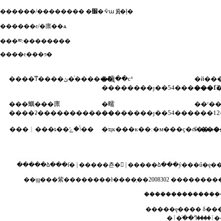
������/�������� �׼� ͨѷա Ԭ�ļ�
������ͼ/�廪��ѧ
���༭:��������
����ͼ���ƽ�
����ͳ����ݵ�ͨ������լ��сʱ
�㽭
�й���
��������ȷ��54������1
���ľ
���鱱���廪
�㽭
��ʳ�
����ʡ������������
��������ȷ��54������1
���︴���ȶ��ݳ�ݺ��
�ҵĸ���ĸ��:�м���ҫ�ɷ��ɷ�,
�����ձ���ſ�
|
�����쵼�
|
�����ձ���ý���ű�ȩ�
��ϣ���紫��������ŀ����֤��2008302
����������
��������������֤
�����ȩ���� δ��
�ٱ