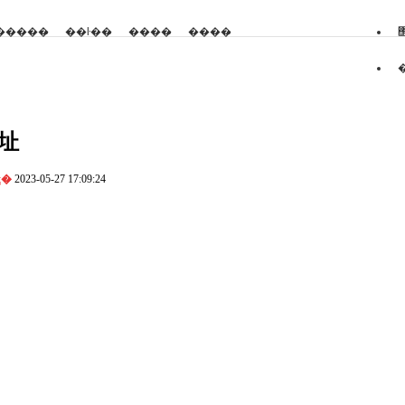
�����
��ŀ��
����
����
΢
址
ʵtg�˺ţ�
2023-05-27 17:09:24