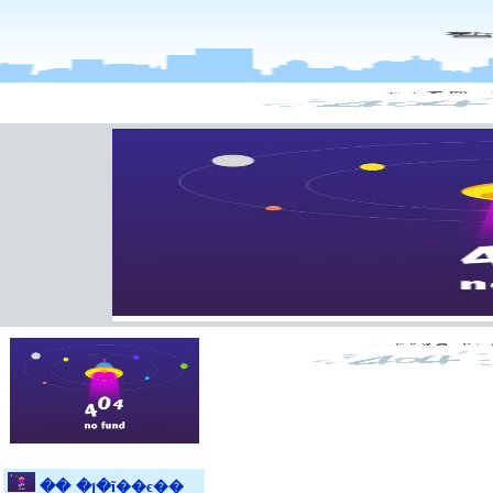
��˼�յ�ĩ��ϵ��