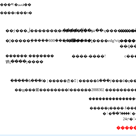
���༭:�ﲩⱥ��
����ͼ���ƽ�
����:���ա�̵�ʮ������,�
��ý���ڷ�������ָ�ѹ����ڷ�ǹɱ
�ĵ�����ܹ�����600����̫������
uzi�׷��ǳ�ȴ����edg!vipe
����
��ȡ�
������:���ܾ����
����-����!
с��
뱱լ����ȷ����
�����ձ���ſ�
|
�����쵼�
|
�����ձ���ý���ű�ȩ�
��ϣ���紫��������ŀ����֤��2008302
����������
��������������֤
�����ȩ���� δ��
�ٱ