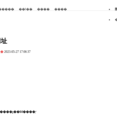
�����
��ŀ��
����
����
΢
时网址
ʵtg�˺ţ�
2023-05-27 17:06:37
册罔:677697.com—-』行业内最高,收入,可观,长期,稳定,信誉第一』
�ϻ�����1������ȷ��64����֢״