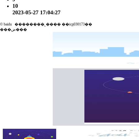
10
2023-05-27 17:04:27
© baidu
�������ֹ�˾���� ��icp֤030173��
���ض���