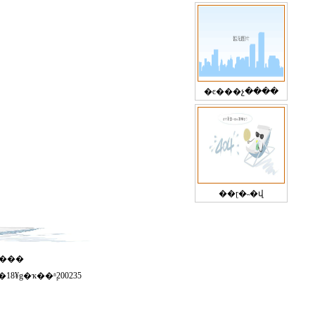
�ͼ���չ����
��ɽ�˵�վ
�������豸���޹�˾ ��ȩ����
8¥g�ҡ��ʱࣺ200235