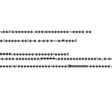
�ϻ��б�������豸���޹�˾������2005�꣬��һ��רҵ���»����豸��¥���կ��豸�����䡢���ȵ��豸�ĵ������ۼ���ѯ��������רҵ����˾��
��������klingenburg����������ľӵ���klingenburg�ѳ���ͬ�
ʒ�����׸��ͻ�����ķ��񡱣���ֻ�ǿշ���һ��ںţ��������������ŷ�һ�����������δ�����ǻ᲻������