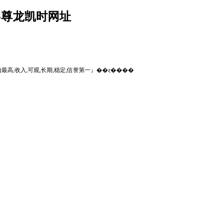
-尊龙凯时网址
』行业内最高,收入,可观,长期,稳定,信誉第一』��ȥ����