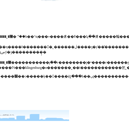
����ʒ�ƴ��̽��������õĺ�����ϵ��ŀǰ�ҹ�˾�ѳ�ϊ�¹�trox�յ�ĩ���豸
��oventropˮ��ƽ�ⷧ��honeywell¥���կصȳ�ʒ��ָ�������̡�
��˾��ּ���ṩ���ͻ����ʵĳ�