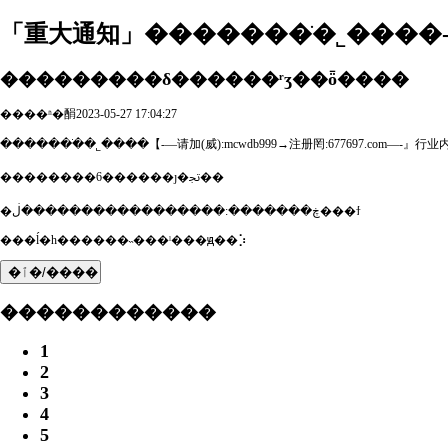
「重大通知」�������ֹ�˾����
���������δ������ʳʒ��ȫ����
����ʱ�䣺2023-05-27 17:04:27
�������ֹ�˾����【-—请加(威):mcwdb999→注册罔:677697.com—-
��������6������ȷ�ﲡ��
�ڿ�������:�����������������ڶ���ϯ
���ĺ�һ������˵���ˡ���ԭ��⡱
�ٱ�/����
������������
1
2
3
4
5