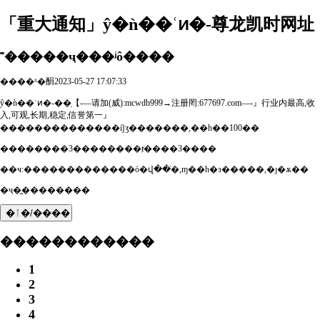
「重大通知」ŷ�ǹ��ʿͷ�-尊龙凯时网址
˭�����ҷ���ʲô����
����ʱ�䣺2023-05-27 17:07:33
ŷ�ǹ��ʿͷ�-��ַ【-—请加(威):mcwdb999→注册罔:677697.com—-』行业内最高,收
入,可观,长期,稳定,信誉第一』
��������������ܵĳʒ�������,��һ��100��
��������3��������ⱦ����3����
��ҹ:�������������ό�վ��ֿ�,ɱ��һ�з�����,�ȷ�ѫ��
�ҷ�̫��������
�ٱ�/����
������������
1
2
3
4