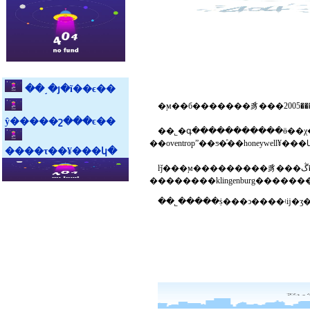
��˼�յ�ĩ��ϵ��
ŷ�����շ���ϵ��
��˾�գ�����������ӫ��χ��ҵ����ŀ�������󡣹�˾������ڶ
����τ��¥���կ�
ŀǰ���ϻ���������豸���޹�˾���ڴ�����������յ��г��������ϳ�ʱ����г������լ����у�������¹������ȼ����豸