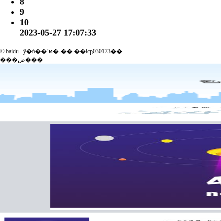
8
9
10
2023-05-27 17:07:33
© baidu
ŷ�ǹ��ʿͷ�-��ַ ��icp֤030173��
���ض���