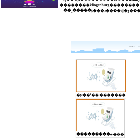
�ϻ��¹��ʲ�������
�ִ��������ŵ���