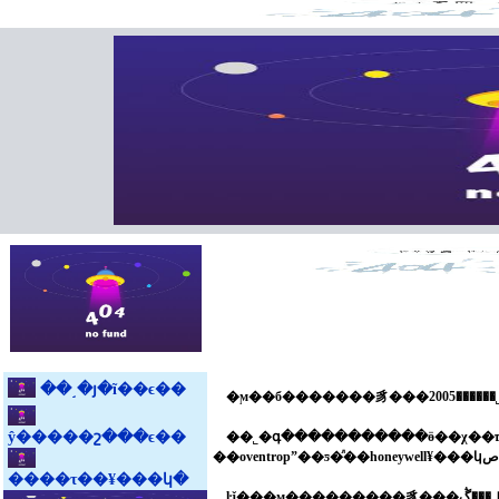
��˼�յ�ĩ��ϵ��
ŷ�����շ���ϵ��
��˾�գ�����������ӫ��χ��ҵ����ŀ�������󡣹�˾������ڶ����ʒ
����τ��¥���կ�
ŀǰ���ϻ���������豸���޹�˾���ڴ�����������յ��г��������ϳ�ʱ����г������լ����у�������¹������ȼ����豸