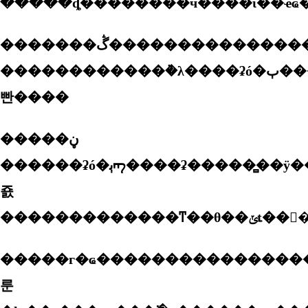
�������ڴ��������������������ҵ�й����ʹ��̹ɷ����޹�˾(��ơ��й����ʡ�)�ڰͻ�˹̹���ʺ����н��������ù�ϵ����������ϯ����������ʡ�����̻ḱ�᳤����־
������������ܵ�λ����ʡó�ٻ������ʡ�����̻���ʾͬ�⣬���ô������ڼ�����չ���ǹ����г�֮������2021��7�����ڼ���э�������г�ҩ���������������������׼�
빤����
�����ڼ䣬
������ʡó�ٻᡢ����ʡ�����̻��ӱ����᳤�i��ź�ָ���£���������ַ���ҩʒ������ҵ�ͼ���ʳʒ��ҩʒ������(fda)��ĺ�ͨ��э�����ã��˷��¹�����ӱ�
죬
�����г�ҩ����������������ڼ��ɻ�׼���у�ʹ���г�ҩ�����˼����г�������˳���������ǹ��ҿ��ù�ͬ��(������)15�����������ǹ��ҵĺ����г����˴δٳɡ���������������ڼ�
룬