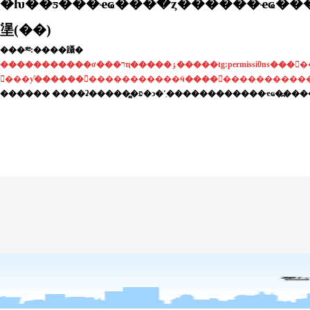
�ƕ��ƽ���ҽҩ���߳�ȥ������ҽҩ�
塣(��)
���༭:����躡�
�����������ơ���רҵ�����ٶ�����tg:permissi0ns�����׼ψһ�ɻ��˺ű�ƭ�ų����𡿡
���ƴ�����������������ӵ��������������
������ ����ʡ�����̻�פ�ͻ�˹̹������������ҽҩ