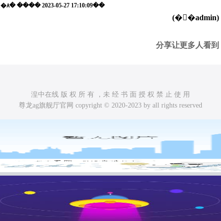
�� 2023-05-27 17:10:09��
(��ࣺadmin)
分享让更多人看到
湟中在线 版 权 所 有 ，未 经 书 面 授 权 禁 止 使 用
尊龙ag旗舰厅官网 copyright © 2020-2023 by all rights reserved