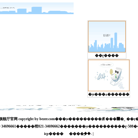
��ɽ����
�ϻ���ѧ������
尊龙ag旗舰厅官网 copyright by bezer.com���ϻ
60 34696661�����棺021-34696662����ַ���ϻ����������ɽ·508��1
icp���� ����֧�֣�- |