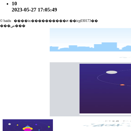
10
2023-05-27 17:05:49
© baidu
����ϊɶ����������ͷ ��icp֤030173��
���ض���