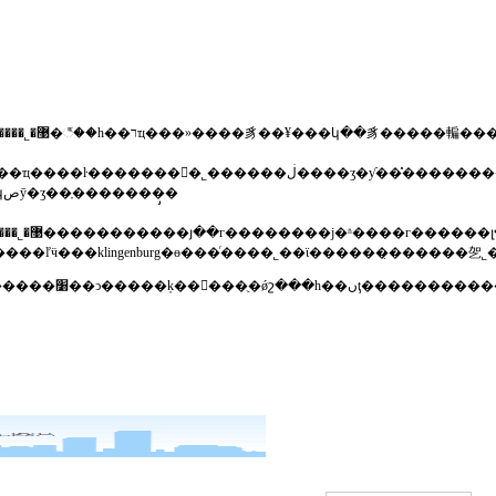
����ʒ�ƴ��̽��������õĺ�����ϵ��ŀǰ�ҹ�˾�ѳ�ϊ�¹�trox�յ�ĩ���豸
��oventropˮ��ƽ�ⷧ��honeywell¥���կصȳ�ʒ��ָ�������̡�
��˾��ּ���ṩ���ͻ����ʵĳ�