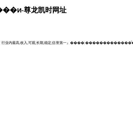
��ͷ-尊龙凯时网址
com—-』行业内最高,收入,可观,长期,稳定,信誉第一』����:�������������