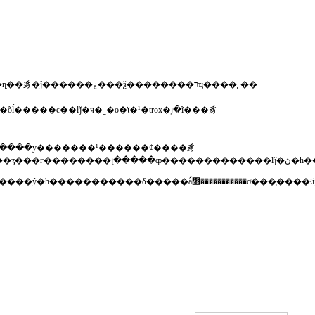
�ϻ��б�������豸���޹�˾������2005�꣬��һ��רҵ���»����豸��¥���կ��豸�����䡢���ȵ��豸�ĵ������ۼ���ѯ��������רҵ����˾��
��������klingenburg����������ľӵ���klingenburg�ѳ���ͬ�
ʒ�����׸��ͻ�����ķ��񡱣���ֻ�ǿշ���һ��ںţ��������������ŷ�һ�����������δ�����ǻ᲻������