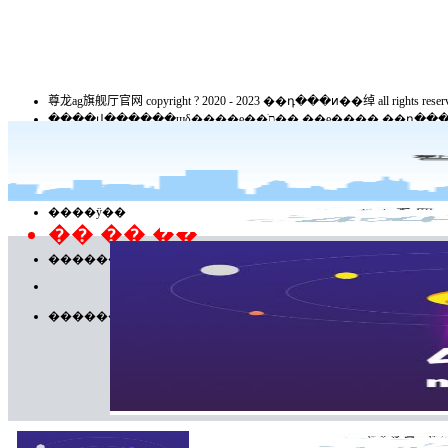
尊龙ag旗舰厅官网 copyright ? 2020 - 2023 ��դ���ͷ��绰 all rights reserv
����վ������ϣδ����ȩ��ֹת�� ��ȩ����
������������ϣ��������֤��ţ�21120200045
����������20040201��
�ٷ�΢��
����ÿ��
�� �� ��
������
������λ������������ý���ţ������ձ��磩