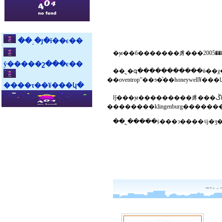
��˼�յ�ĩ��ϵ��
ŷ�����շ���ϵ��
��˾�գ�����������ӫ��χ��ҵ����ŀ�������󡣹�˾������ڶ
����τ��¥���կ�
ŀǰ���ϻ���������豸���޹�˾���ڴ�����������յ��г��������ϳ�ʱ����г������լ����у�������¹������ȼ����豸