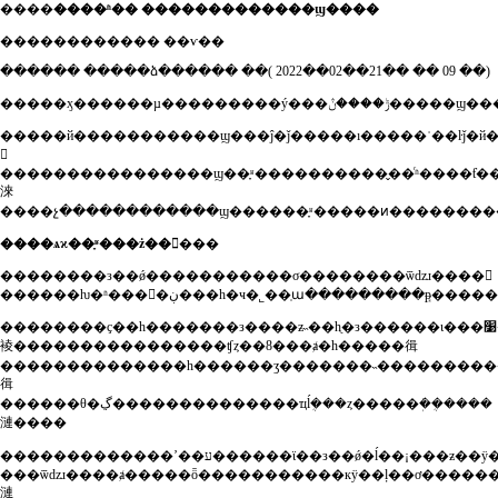
����
����ʱ�� �������������ϣ����
������������ ��ѵ��
������ �����ձ������ ��( 2022��02��21�� �� 09 ��)
�����ӽ�����
�����й�����������ϣ���ĵ�ǰ�����ı�����ʾ��ŀǰ�й������ģ��10.11�ڣ�����8.88���˿�����ƶ��6.3
𽥹
����������������ϣ��֪ʶ����������̬��ͬʱ����ƭ����ͬ�ʻ����
淶
����ѧϰ��֪ʶ���ż��𽥽���
��������з��ǿ�����������σ��������ѿǳɹ����𡱡
��������ҫ��һ�������з����ƶ˵��һֻ�з������ι���׹��
裬����������������ʧȥ��8���ⱥ�һ�����㣬
��������������һ������ӡ�������˵����������ƶ�ҳ�֪������ϊ�׿��ද��з��ҫ�����������ѿǡ���
㣬
������θ�ڲ��������������ҵĺܴ���ȥ�����ܲ��ܴ����
漣����
�������������ʼ��ע������ϊ��з��ǿ�ĺ��¡���ƶ��ÿ��ۿ��з���ٺ���ϻ�⡢���ȴ����õ����ӣ����������߶��з����ϰ�եľ��⡣���գ���з��ǿ��ƾ����ǿ����־
���ѿǳɹ����ⱥ�����ȫ�����������кÿ��ļ��ơ�����
漣ֻ