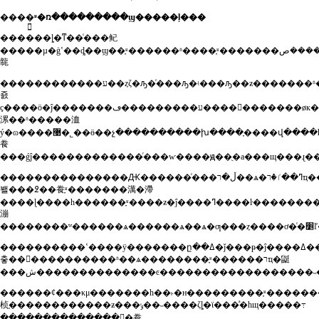
����֪ʶ�ռ���������ϣ�����ļ���
������ȴ�ͳ��ͨ���鱾
�����µ�ģʽ��ȡ��ϣ��֪ʶ������ʱ����֪ʶ�������ڳ��ֺܶ����ص
㡣
������������ע��ȥζ�ԡ�ͨ���ԡ�ʵ���ԡ��ƶ�������ʱ������ϣ���������̡�ƽ���
죬
ҫ����ӧ�ĵ�������ע���������ڡ����򡱡�������øк���й��������ճ��
漯��ʱ�����洫
ý�ɷ����޹�˾��ӫ��չ����������խ����֪����վ����һ�����������ϲ���������ĸ���˼���ͻ��������ֽ���ͨ�ױ���������������µĵ������̲������ӣ��ؼ���˼���ͻ��ۣ��������ڹ����п�������һщ���
飬
���������������Ԫ������ͨ���ڵ�ר��ѧ�ߣ��ٵ�רҵ�������
봴���߶��飬֪ʶ�������澫�滯
����ɭ����һ������֪ʶ����ƶ�ĵ����ߣ����ŀ��������
漰
����������ʽ����ӱ�������ը��ߡ�ǰ���ᵽ�ĵ����ߡ����������ˡ���сϲ������ϻз����һ�ҹ�˾����������ʦ��������ҵ��ʱ���ڼ�����ֳ����ˮ�����������ȥ�·���������ƽ̨�������ÿ��ϸ�ĺ۲
춯������������ʱ��ѧ��������֪ʶ������רҵ�鼮
���ش��������������ͼ������������������˵��
������ȼ���κμ�������һ��˫�н���������֪ʶ�������ż����ͣ
桢ֱ������������ƶ���ݸ��˵����ζȴ�ϊ���ͣ�һщ�����߹
���������������飬֪