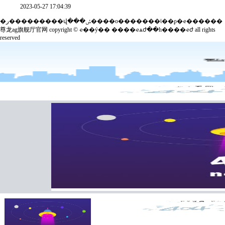
2023-05-27 17:04:39
�ر���������վ���ݽ����ο�������ϊ��ϼ�ҽ������
尊龙ag旗舰厅官网 copyright © ҽ��ý��
����ҽѧժ��һ����ҽժ
all rights
reserved