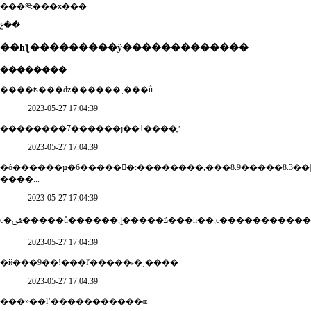
���༭:���ӿ���
չ��
��һƪ���������ӳ�������������
��������
����ʦ���ǳ������˼���ů
2023-05-27 17:04:39
��������7������ȷ��1����֢״
2023-05-27 17:04:39
ֵ�ô������µ�6�����𺫾�:��������,���8.9�����8.3��|
����...
2023-05-27 17:04:39
с�ﱾ�����ů������,ȴ�����ݿ���һ��,с�������
2023-05-27 17:04:39
�й���9��!���ľ�����˫�˻����
2023-05-27 17:04:39
���»��ļʽ�����������ɶ