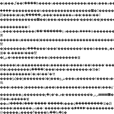
�ή���ڲ��է����ļһ����ϡ�����������ƶ���ҳ���
����֪ʶ���������ƕ����������������׷�󡣽������������
罻����ƽ̨�ķ�չ�����ڽ���֪ʶ������ѧϰ��֪ʶ���ż��𽥽
��ͣ�����ֱ�ۡ�ͨ���׶��ķ���ƶ�������ʴ�ֱ���ķ
���������ʴ𻹴
ٽ���֪ʶ�������մ��²������ĳ·ƶ�ְ���кܶ����ʣ�������ǰ����֪����˭����������ϊһ��������ա���
㷢
������щ������ǰ�������֪�����������������ͨ��ƶĳ��������������ӧ������һ�ݹ�
塱
�ĵ�������բ���ְ���ȼ���ľ��������ȼ���ʣ����ڹ����н����ܿ
졣�·�˵����è���塱
�ļش�ӵ�������һ����ҵǰ���������졣
�����ķ�ҳ��ֱ�������ҳ������ɵ����ǣ��һ����ʻ�����ٻ�����
硣�ҵ�������գ����𣿡���һ���ƽ�������ͼ�顶�𰸡
�������ֱ����у�һ��7�꺢
����ǯѧɭ֮��ǯ�������ʡ�ǯ���ջش���щ������ȼ����ң���ɼ��������ſ�ѧ������չ������բ�εŀ��ܡ��ھ������ҵ�ֱ������ƽ̨����ý�
塢
���ҡ����˵ȴ������щֱ���ķ��������ķ������ķ���ģ
�������ڻ�������չ�ĳ�ͬʱ�ڣ�֪ʶ��������֯�߼������ݾۺ����ǻۻ����ݽ���֪ʶ�ĳ�����ʽ�ɽṹ���ġ���ʽ�ı���ת��ȥ�ṹ���ġ�����ʽ�ı��������
廪��ѧ�����봫
��ѧժ����ժ���²����ʾ�����ż���վ���������浽�罻
����ƽ̨������ٿƣ��ٵ�����ƶ���ʴ�ֱ����֪ʶ��������������ʽ���ϱ
仯�����ڻ����ͳ����խ��խ�ߡ�