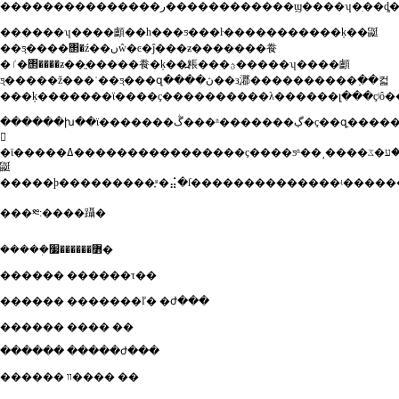
������ʮ����顱��һ���ƽ���ŀ�����������ķ��鼮
��ƽ̨����΢�ź��ںŵ�ͼ�ĵ���ƶ�������飬
�ٵ�΢����ƶ��ֱ�����飬�ķ��߽粻���ؿ�����ʮ����顱
ƽ̨�����ž���ʾ��ƽ̨���զ����ڽ��зֲ㴫����������߲��컯
������խ��ϊ�������ڴ���ʱ�������ڲ�ҫ��զֻ�����ڣ���ӧŭ���������у��
𽥳
�ϊ�����ߡ����������������ҫ����ƽʱ��˼����ע�ػ��ۣ����ķ�һщרҵ�
鼮
���༭:����躡�
�����ܲ߻������׷�
������ ������τ��
������ �������ľ� �ժ���
������ ���� ��
������ �����ժ���
������ װ���� ��