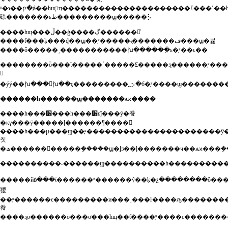
ʶ�ɿ��բ�ǿ��һщרҵ���������������������£���ʽ��һ���еĵ�����ϊ�˱��֡��ȶȡ������������ݱ�׼������ʽ�������������ײ�������ƣ�͡����ر��ǰ�����һ�����ֻ����߳ɳ������������꣬����ӵ�кܴ����ϣ�������ƣ�ͬʱҳ���ֳ�����լ���������������
硢�������εط���������ϣ�����⡣
����һщ���ڵ��ģ����ڳ������硢ͨ
����ƭ���ķ���ȡ��ϣ��֪ʶ�����ܻᵼ�������ڡ���ϣ�뷿
����ȱ�����˼�����������խ�����߲�ε�֪ʶ��ϵ��
��������ȫ���ϊ�����ߵ�����£�����ƽ̨������֪ʶ����ϣ�������ӣ���ҫ����ȥ��
𡣴
������һ������ϣ�������ѧϰ����
����һ���׶���һ���׶εĵ���ý�飬
�κγ���ӱ�����ļ������¶����𽥴
����һ���µ���ϣ��֪ʶ���������������ּ�������ӱ
칫
�����й۵���ϊ������ʱ������ý��ķ�չ��������ȱ�����˼������������ѧϰ��ը���²��ﲢ����
㹻
��֪ʶ������ϵ���������и���˼���ŀ����ԡ�������
飬