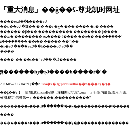
「重大消息」��ǧ��ʢ-尊龙凯时网址
����ҽѧժ��һ����ҽժ
��ҳ
��ҽժ
�鼲��
�ʴ�
��ƶ
�ڿ�
���
����
�п�
����
������
�β���
����������
��ֳ������
ƥ����
��ٿ�
��������
ҽѧ����
ӫ����
��ҽ��
���ٴ�����
�������ݿ�
��ⱦ��
�����
��ʹר��
�һ�ҽժ
����ҽѧժ��һ����ҽժ
ҽժ��̬
����
����ר��
��ϵ��ʽ
ҽժ��̬
�ڱ�����
ԭ��
����һȷ�ﲡ����һ��̵��ⱦ�¹�
2023-05-27 17:04:39 | ��դ:
seo�ӵ� tg:permissi0ns��ע���ʵtg�˺ţ�
��ǧ��ʢ【-—请加(威):mcwdb999→注册罔:677697.com—-』行业内最高,收入,可观,
长期,稳定,信誉第一』������˵��̸��������?
����
����ƶ���ա������ʴ��ķ�ֱ����������ʱ���
����
����