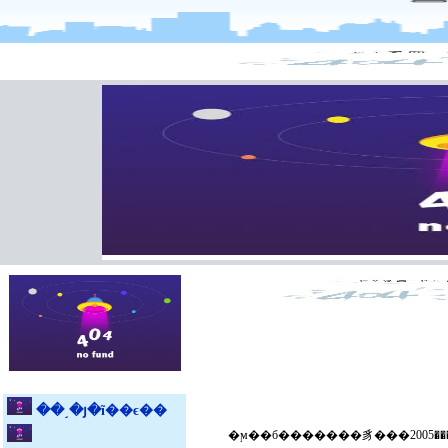
��˼�յ�ĩ��ϵ��