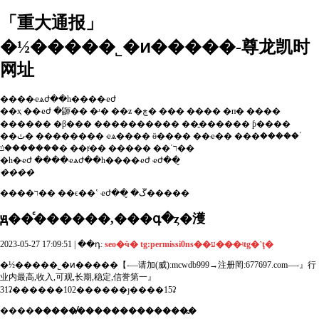
「重大通报」
�½�����˾�ͷ�����-尊龙凯时
网址
����ҽѧժ��һ����ҽժ
��ҳ
��ҽժ
�鼲��
�ʴ�
��ƶ
�ڿ�
���
����
�п�
����
������
�β���
����������
��ֳ������
ƥ����
��ٿ�
��������
ҽѧ����
ӫ����
��ҽ��
���ٴ�����
�������ݿ�
��ⱦ��
�����
��ʹר��
�һ�ҽժ
����ҽѧժ��һ����ҽժ
ҽժ��̬
����
����ר��
��ϵ��ʽ
ҽժ��̬
�ڱ�����
ԭ��
ͨ������,���գ�ȥ�濩
2023-05-27 17:09:51 | ��դ:
seo�ӵ� tg:permissi0ns��ע���ʵtg�˺ţ�
�½�����˾�ͷ�����【-—请加(威):mcwdb999→注册罔:677697.com—-』行
业内最高,收入,可观,长期,稳定,信誉第一』
31ʡ������102������ȷ����15ʡ
����
�����̸�������������̰�