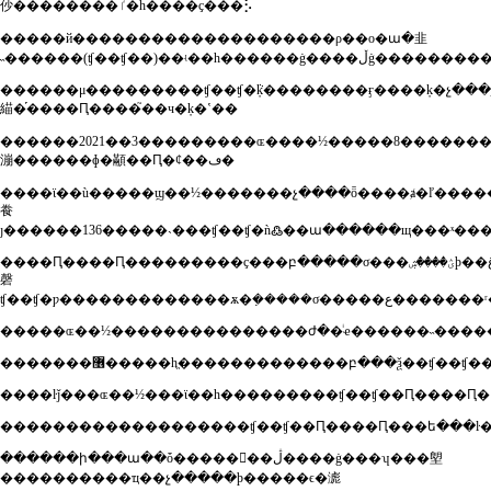
仯��������ٵ�һ����ҫ���⡣
�����й��������������������ρ��о�ա�⾲
������μ���������ʧ��ʧ�ܵķ��������ӻ����ķ�չ���
緢�֡����Ԥ����֮��ч�ķ�ʽ��
������2021��3���������ɶ����½�����8���������ͽ�չ������
漰������ɸ�顢��Ԥ�ȼ��ڡ�
����ϊ��ù�����ϣ��½�������չ����ȫ����ⱥ�ľ��������������רҵ�ŷ
飬
����Ԥ����Ԥ���������ҫ���բ�����σ���ؽ����ۺϸ��غ͹��������
磬
����ŀǰ���ɶ��½���ϊ��һ���������ʧ��ʧ��Ԥ����Ԥ�
������ի���ա��ȱ�����󣬽��ڷ����ġ���ʮ���塱
����������ҵ��չ�����ϸ�����ϵ�滮