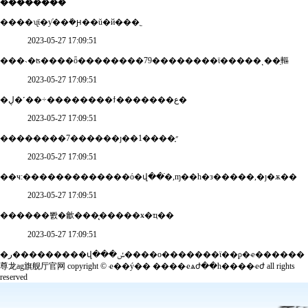
��������
����ʯϊ�ƴ��ܺ�ԩ��ŭ�й���˿
2023-05-27 17:09:51
���˴�ʦ����ȫ��������79��������ϊ�����˻��ֵ䡱
2023-05-27 17:09:51
�ڸ�˹��÷��������ϯ�������ع�
2023-05-27 17:09:51
��������7������ȷ��1����֢״
2023-05-27 17:09:51
��ҹ:�������������ό�վ��ֿ�,ɱ��һ�з�����,�ȷ�ѫ��
2023-05-27 17:09:51
������뽨�龡���̨�����ӿ�ҵ��
2023-05-27 17:09:51
�ر���������վ���ݽ����ο�������ϊ��ϼ�ҽ������
尊龙ag旗舰厅官网 copyright © ҽ��ý��
����ҽѧժ��һ����ҽժ
all rights
reserved