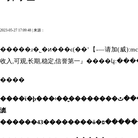
2023-05-27 17:09:48 | 来源：
�����ɹ�˾�ͷ���ϵ(��ʽ【-—请加(威):mcw
收入,可观,长期,稳定,信誉第一』����կ:��
����
����ϊ�ϸ���ʵ��̬��������أ�������������ٿ�ͨ��ч�ʣ������
滮