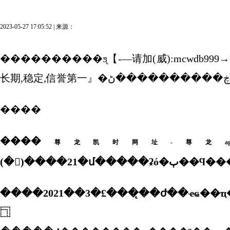
2023-05-27 17:05:52 | 来源：
����������ƽ̨【-—请加(威):mcwdb999→
����
����
尊龙凯时网址-尊龙a
����2021��3�£���̨��ժ��ҽҩ��ҵ��ŀ��ʽ��פ�ɹ���������������������а׹�ҵ԰���ɽ�̨��ժ����ɽ��ѩ(����)ҽҩ�ƽ����޹�˾���а׹�ҵ԰פ԰��ҵ��ʱ������ҽҩ��˾�
⿹