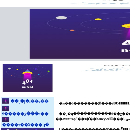
��˼�յ�ĩ��ϵ��
ŷ�����շ���ϵ��
��˾�գ�����������ӫ��χ��ҵ����ŀ�������󡣹�˾������ڶ����ʒ
����τ��¥���կ�
ŀǰ���ϻ���������豸���޹�˾���ڴ�����������յ��г��������ϳ�ʱ����г������լ����у�������¹������ȼ����豸