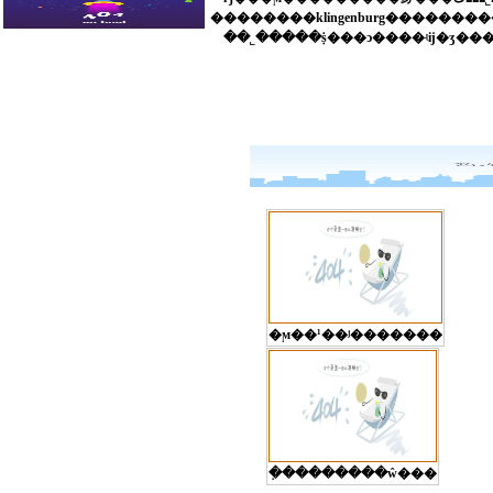
�ϻ��¹��ʲ�������
�ִ��������ŵ���