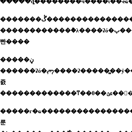
�������ڴ��������������������ҵ�й����ʹ��̹ɷ����޹�˾(��ơ��й����ʡ�)�ڰͻ�˹̹���ʺ����н��������ù�ϵ����������ϯ����������ʡ�����̻ḱ�᳤����־
������������ܵ�λ����ʡó�ٻ������ʡ�����̻���ʾͬ�⣬���ô������ڼ�����չ���ǹ����г�֮������2021��7�����ڼ���э�������г�ҩ���������������������׼�
빤����
�����ڼ䣬
������ʡó�ٻᡢ����ʡ�����̻��ӱ����᳤�i��ź�ָ���£���������ַ���ҩʒ������ҵ�ͼ���ʳʒ��ҩʒ������(fda)��ĺ�ͨ��э�����ã��˷��¹�����ӱ�
죬
�����г�ҩ����������������ڼ��ɻ�׼���у�ʹ���г�ҩ�����˼����г�������˳���������ǹ��ҿ��ù�ͬ��(������)15�����������ǹ��ҵĺ����г����˴δٳɡ���������������ڼ�
룬