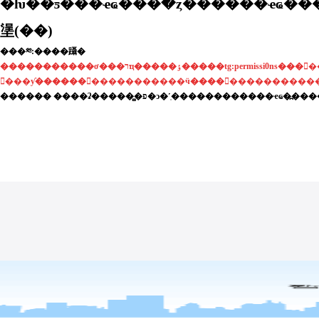
�ƕ��ƽ���ҽҩ���߳�ȥ������ҽҩ�
塣(��)
���༭:����躡�
�����������ơ���רҵ�����ٶ�����tg:permissi0ns�����׼ψһ�ɻ��˺ű�ƭ�ų����𡿡
���ƴ�����������������ӵ��������������
������ ����ʡ�����̻�פ�ͻ�˹̹������������ҽҩ