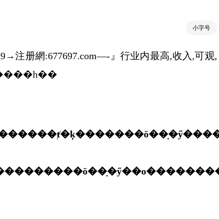
小字号
9→注册網:677697.com—-』行业内最高,收入,可观,
����һ��