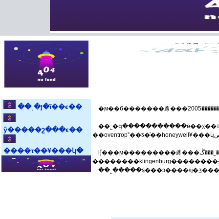
��˼�յ�ĩ��ϵ��
��˾�գ�����������ӫ��χ��ҵ����ŀ�������󡣹�˾������ڶ����ʒ
ŷ�����շ���ϵ��
����τ��¥���կ�
ŀǰ���ϻ���������豸���޹�˾���ڴ�����������յ��г��������ϳ�ʱ����г������լ����у�������¹������ȼ����豸