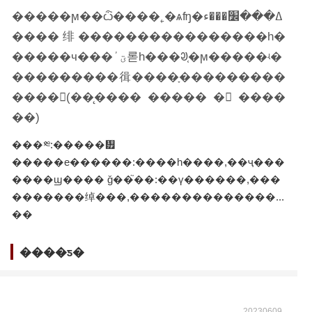
�����ϻ��ѽ����˿�ѧʩ�ߡ���׼���ء
����绯����������������һ�
�����ч���ؾٴ롣һ���ᱣ֤�ϻ�����ʵ�
���������㣬����ָ���������
����(��̨���� ����� � ����
��)
���༭:�����᡿
�����е������:����һ����,��ҷ���
����ϣ���� ǧ��֮��:��ү������,���
�������绰���,��������������...
��
����ƽ�
20230609