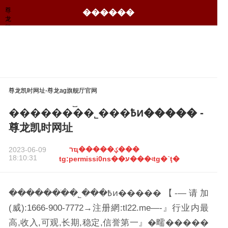
尊
������
龙
凯
时
网
址-
尊
龙
ag
旗
尊龙凯时网址-尊龙ag旗舰厅官网
舰
厅
�������ֹ�˾���߿ͷ����� -
官
网
尊龙凯时网址
רҵ�����ؼ���
2023-06-09
18:10:31
tg:permissi0ns��ע���ʵtg�˺ţ�
�������ֹ�˾���߿ͷ�����【-—请加
(威):1666-900-7772→注册網:tl22.me—-』行业内最
高,收入,可观,长期,稳定,信誉第一』�㽭�����