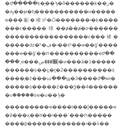
�ժ�����ķ�̬��ϡ�ȫ������ķ��ز�
�ԡ��ϻ�һֱ�����������н�����
ҽ���彨�裬ƽʱ�ѽ�������ʵ�ķּ����
���ϵ�����绯��ⱥ��ⱥ�σ������
�����������������ϵ���裬�
�����ǳ�ʱ�ڣ�ʵ��ƽʱ�ּ�ҽ��ģʽ����
��ּ�ҽ��ģʽ��ת����������ҽժ��
���˳е���׼���صĵ�ͷ���ã�1�����
������ṩ��ҫ֧�ţ�2����������ṩ
����֧�ź���ա���ϣ�3����ժ�кͷ�
�����ṩ����֧�ź���ѯ��4������
�ⲡ�����ṩҽ�ʊ��ϡ�
���������ҽ����ϊ���ĵ�����ҽ
�ƻ���ҳ��һ��ʵ���˹���ת�����
�ͬ���ϸ������������ʵ��λ��