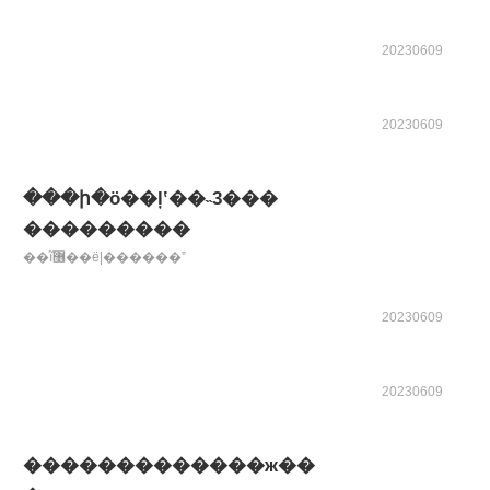
20230609
20230609
���ի�ӧ��ļʽ��˵3���
���������
��ĩ޶��ë|������ˮ
20230609
20230609
�������������ж��