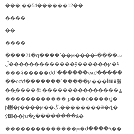
���ȷ��54������12��
����
��
����
����21�գ����ߴ��ϻ����ٿ����¹
ڷ�������������ŷ������ϻ�ϥ
���й�����ժժʿ������ҽѧժ�����
��ҽժժ�������ʾ�����ϻ���׼���أ
���̬���㣬���������������ϣ
������������˷ƿ���ŭ����ȡ�
þ޴�ɼ����ϻ��ڴ˴��������ѿ�ȡ�
ý׶��խ�չ��������á�
��������������ϻ�ժ����ϡ��