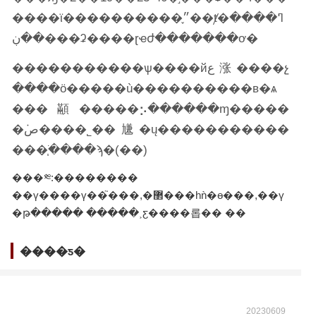
����ϊ����������֢״��ⱦ�ߣ����
��ڹ���ʡ����ɽҽժ�������ơ�
�����������ѱ����йع涨����չ
����ӧ�����ù����������в�ѧ
���顢�����⡢������ɱ�����
�ܿص����˾��尲�ų�����������
���֧�ֺ���ϡ�(��)
���༭:��������
��ү����ү��֮���,�޲���һǹ�ɵ���,��ү
�թ����� �����˲ƹ����롭�� ��
����ƽ�
20230609