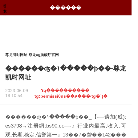
尊
������
龙
凯
时
网
址-
尊
龙
ag
旗
尊龙凯时网址-尊龙ag旗舰厅官网
舰
厅
������ʤ�۱�����ϸ��ַ-尊龙
官
网
凯时网址
רҵ����������
2023-06-09
18:10:54
tg:permissi0ns��ע���ʵtg�˺ţ�
������ʤ�۱�����ϸ��ַ_【-—请加(威):
es3798→注册網:bs90.cc—-』行业内最高,收入,可
观,长期,稳定,信誉第一』13��7�챨��142���