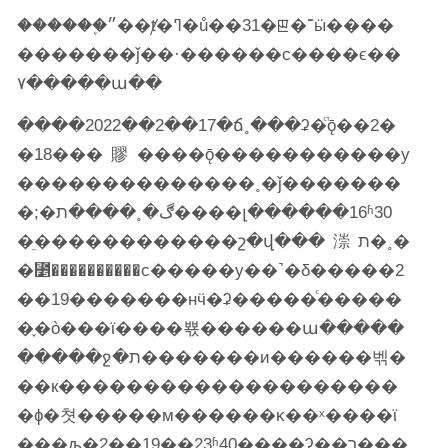
������֢״��ⱦ�ߣ�ů��31�ꡣ�־ӹ����
�������ǰ��·������с����ϵ��
۷�����ա��
����2022��2��17�ճ˳���ʡ�ⷵǭ��2�
�18���賿����ǭ�����������у
��������������˳�ǰ�������
�;�ڰ�˳����ת����լ������16ʱ30
�ֵ������������շ�վ���漴ת�˳�
�⳵����������с�����у��˺�δ�����2
��19�������нӵ�ʡ�����ͨ�����
�֪�ò���ϊ����뾳������ա�����
�����ջ�ת�������и������벢�
��к��������������������
�ɸ�쳣�����м������ĸ��ˣ����ϊ
���ԡ�2��19��23ʱ40�֣���ʡ��ר���