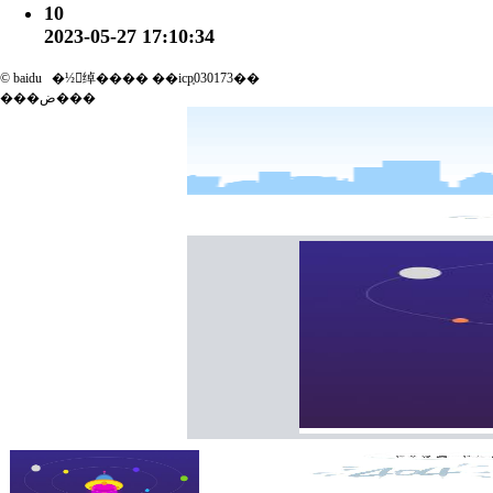
10
2023-05-27 17:10:34
© baidu
�½𱦵绰���� ��icp֤030173��
���ض���