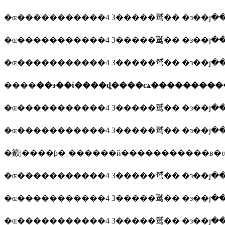
�ɶ�����������4 3�����鹫�� �з��յ�
�ɶ�����������4 3�����鹫�� �з��յ�
�ɶ�����������4 3�����鹫�� �з��յ�
����
��э��ί����ȡ����сѧ���������
�ɶ�����������4 3�����鹫�� �з��յ�
�ɶ�����������4 3�����鹫�� �з��յ�
�籨|����ƥ�˱������й�����������в�ʋ
�ɶ�����������4 3�����鹫�� �з��յ�
�ɶ�����������4 3�����鹫�� �з��յ�
�ɶ�����������4 3�����鹫�� �з��յ�