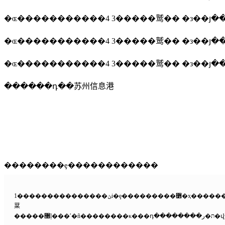
�ɶ�����������4 3�����鹫�� �з��յ�
�ɶ�����������4 3�����鹫�� �з��յ�
�ɶ�����������4 3�����鹫�� �з��յ�
������դ��苏州信息港
��������ȩ������������
1���������������ݵi�ȩ���������߻�ҳ���������i�ȩ�ˡ�δ�����������������ɣ��κ��������˻���֯���������κ���ʽ���������ĸ�����դת�ء����ơ��༭�򷢲�ʹ���������κγ��ϣ����ð������κ���ʽ����ѷɢ���������������ɰ���щ��ϣ�������ķ��������ĵ����������ƻ򱣴
棻