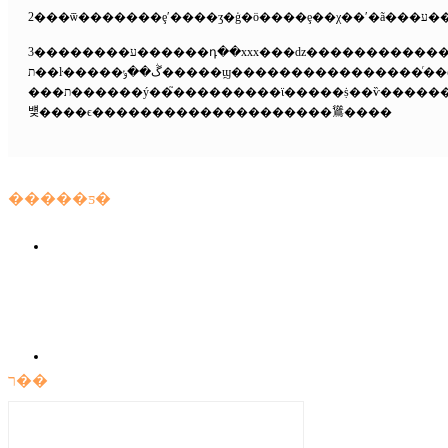
3��������ע������դ��xxx���ǳ�������������ʒ����ת��������ý�壬
ת��ŀ�����ڴ��ݸ�����ϣ����������������ͬ��۵�ͷ�����ʵ�ը��𡣱
���ת������ý��֮���������ϊ�����ṩ��ѷ���������ȩ��λ����˲����ڱ������������
뱾����ϵ��������������������䳷����
�����ƽ�
ר��