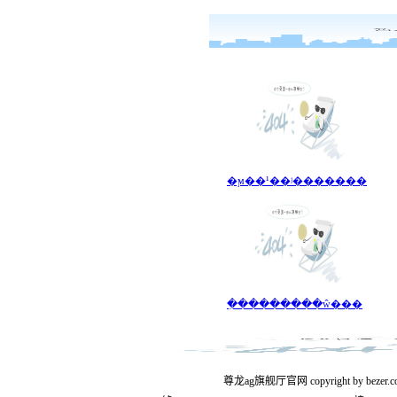
�ϻ��¹��ʲ�������
�ִ��������ŵ���