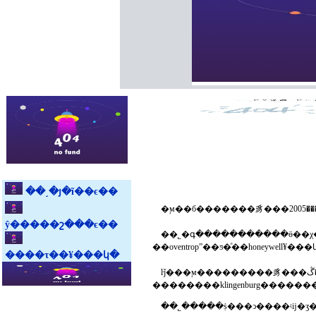
��˼�յ�ĩ��ϵ��
ŷ�����շ���ϵ��
��˾�գ�����������ӫ��χ��ҵ����ŀ�������󡣹�˾������ڶ
����τ��¥���կ�
ŀǰ���ϻ���������豸���޹�˾���ڴ�����������յ��г��������ϳ�ʱ����г������լ����у�������¹������ȼ����豸