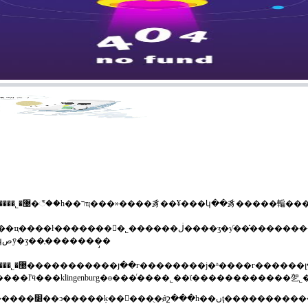
����ʒ�ƴ��̽��������õĺ�����ϵ��ŀǰ�ҹ�˾�ѳ�ϊ�¹�trox�յ�ĩ���豸
��oventropˮ��ƽ�ⷧ��honeywell¥���կصȳ�ʒ��ָ�������̡�
��˾��ּ���ṩ���ͻ����ʵĳ�