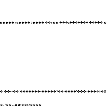
�����
ҽѧ����
ӫ����
��ҽ��
���ٴ�����
�������ݿ�
��������3��12��24ʱ��ȫʡ���о�������ȷ�ﲡ��11��������������֢״��ⱦ��5����ȫʡ���б���ȷ�ﲡ��27����������֢״��ⱦ��62����