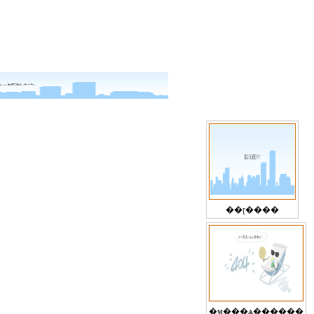
��ɽ����
�ϻ���ѧ������