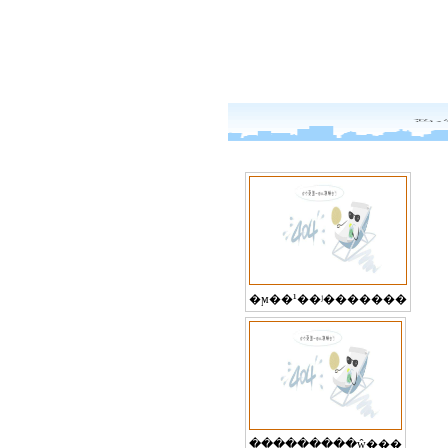
�ϻ��¹��ʲ�������
�ִ��������ŵ���