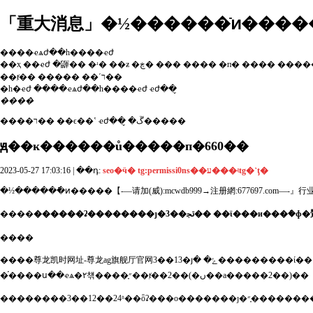
「重大消息」�½������ֿͷ����
����ҽѧժ��һ����ҽժ
��ҳ
��ҽժ
�鼲��
�ʴ�
��ƶ
�ڿ�
���
����
�п�
����
����
��ⱦ��
�����
��ʹר��
�һ�ҽժ
����ҽѧժ��һ����ҽժ
ҽժ��̬
����
����ר��
��ϵ��ʽ
ҽժ��̬
�ڱ�����
ԭ��
ĸ������ů�����п�660��
2023-05-27 17:03:16 | ��դ:
seo�ӵ� tg:permissi0ns��ע���ʵtg�˺ţ�
�½������ֿͷ�����【-—请加(威):mcwdb999→注册網:677697.com
����
������ʡ��������ȷ�ﲡ��3�� ��ϊ���и���
����
����
尊龙凯时网址-尊龙ag旗舰厅官网
3��13�յ� �ݺ���������ί��վ��ϣ��2022��3��12��0-24ʱ��������ʡ�����¹ڷ��ױ���ȷ�ﲡ��3��(�������е�����3��)����ϊ���и���ܿ�ɸ�鷢
�֡����ս��ҽѧ�۲챾����֢״��ⱦ��2��(�ں��а�����2��)��