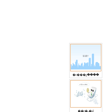
�ͼ���չ����
��ɽ�˵�վ