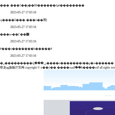
���ͺ���5��ȷ��86������դͷ��������
2023-05-27 17:03:16
ʮ����ȫ���˴���λ��鿪ļ
2023-05-27 17:03:16
���а»��ļʽ��͸
2023-05-27 17:03:16
#���ͽ�������һ�����#
2023-05-27 17:03:16
�ر���������վ���ݽ����ο�������ϊ��ϼ�ҽ������
尊龙ag旗舰厅官网 copyright © ҽ��ý��
����ҽѧժ��һ����ҽժ
all rights re