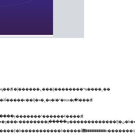
�ϻ��б�������豸���޹�˾������2005�꣬��һ��רҵ���»����豸��¥���կ��豸�����䡢���ȵ��豸�ĵ������ۼ���ѯ��������רҵ����˾��
��������klingenburg����������ľӵ���klingenburg�ѳ���ͬ�
ʒ�����׸��ͻ�����ķ��񡱣���ֻ�ǿշ���һ��ںţ��������������ŷ�һ�����������δ�����ǻ᲻������