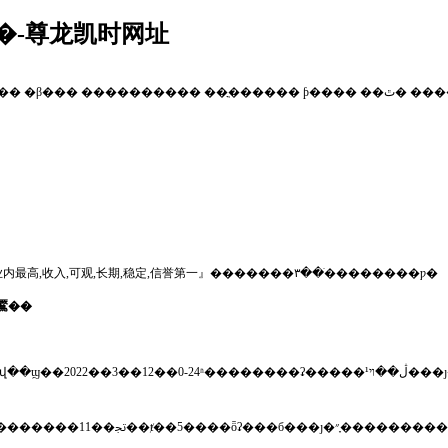
�-尊龙凯时网址
��
�β���
����������
��ֳ������
ƥ����
��ٿ�
���
—-』行业内最高,收入,可观,长期,稳定,信誉第一』�������۳��ֺ��������ƿ�
ܿ�ɸ�鷢��