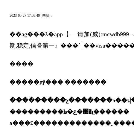
2023-05-27 17:09:40 | 来源：
��ag���λ�app【-—请加(威):mcwdb999
����
�����ƺӱ��� �������
���������չ�������ͽ��վ�ڻƺӱߣ�ŀ֮���������ƿ羰��
���������ʪ�ع�԰�ı̲������裻
ϧ���£�������������˷����