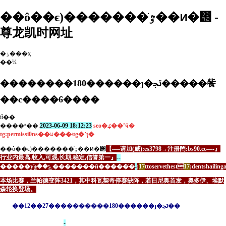
��ô��ϵ)�������ֹٷ��ͷ�΢ -
尊龙凯时网址
�ٶ���ҳ
��¼
��������180������ȷ�ﲡ�����飺
��с����6����
it֮��
����ʱ��:
2023-06-09 18:12:23
seo�ؼ��ʽӵ�
tg:permissi0ns��ע���ʵtg�˺ţ�
��ô��ϵ)�������ֹٷ��ͷ�΢
【-—请加(威):es3798→注册罔:bs90.cc—-』
行业内最高,收入,可观,长期,稳定,信誉第一』
-
-
�����ƴݻ��ڿ�������ӣ�����ֿ�
-
;
17
ttoservethest
17
;dentshailinga
本场比赛，兰帕德变阵3421，其中科瓦契奇停赛缺阵，若日尼奥首发，奥多伊、埃默
森轮换登场。
��
��12��27����������180������ȷ�ﲡ��
����12��27��0
-
24ʱ���������汾