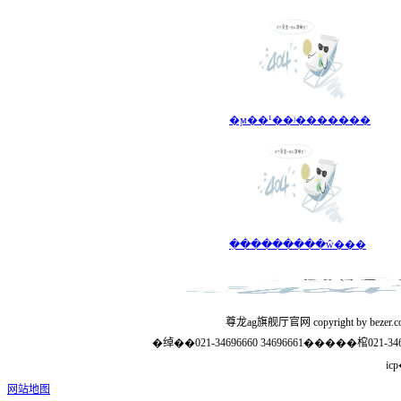
�ϻ��¹��ʲ�������
�ִ��������ŵ���
�绰��021-34696660 34696661�����棺021
ic
网站地图