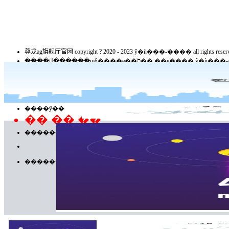
尊龙ag旗舰厅官网 copyright ? 2020 - 2023 ŷ�ǹ���-���� all rights reserv
����վ������ϣδ����ȩ��ֹת�� ��ȩ���� ŷ
������������ϣ��������֤��ţ�21120200045
����������20040201��
�ٷ�΢��
����ÿ��
�� �� ��
������
������λ������������ý���ţ������ձ��磩