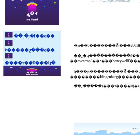
��˼�յ�ĩ��ϵ��
ŷ�����շ���ϵ��
��˾�գ�����������ӫ��χ��ҵ����ŀ�������󡣹�˾������
����τ��¥���կ�
ŀǰ���ϻ���������豸���޹�˾���ڴ�����������յ��г��������ϳ�ʱ����г������լ����у�������¹������ȼ����豸