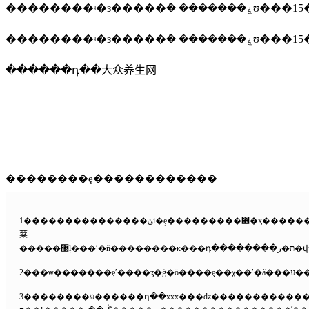
��������ʵ�з�����ܿ�
��������ʵ�з�����ܿ�
������դ��大众养生网
��������ȩ������������
1���������������ݵi�ȩ���������߻�ҳ���������i�ȩ�ˡ�δ�����������������ɣ��κ��������˻���֯���������κ���ʽ���������ĸ�����դת�ء����ơ��༭�򷢲�ʹ���������κγ��ϣ����ð������κ���ʽ����ѷɢ���������������ɰ���щ��ϣ�������ķ��������ĵ����������ƻ򱣴
棻
3��������ע������դ��xxx���ǳ�������������ʒ����ת��������ý�壬