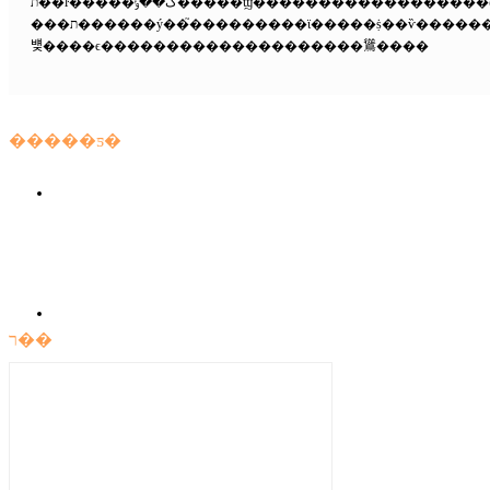
ת��ŀ�����ڴ��ݸ�����ϣ����������������ͬ��۵�ͷ�����ʵ�ը��𡣱
���ת������ý��֮���������ϊ�����ṩ��ѷ���������ȩ��λ����˲����ڱ������������
뱾����ϵ��������������������䳷����
�����ƽ�
ר��