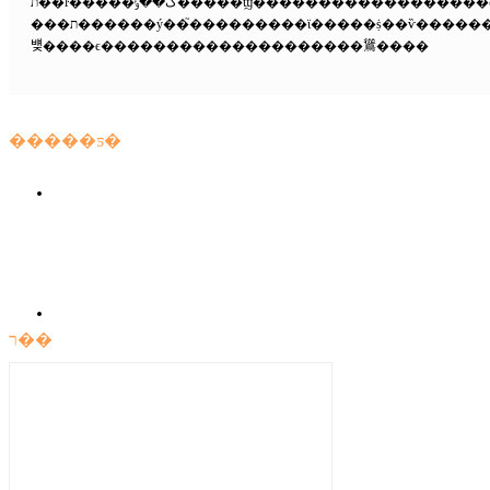
ת��ŀ�����ڴ��ݸ�����ϣ����������������ͬ��۵�ͷ�����ʵ�ը��𡣱
���ת������ý��֮���������ϊ�����ṩ��ѷ���������ȩ��λ����˲����ڱ������������
뱾����ϵ��������������������䳷����
�����ƽ�
ר��