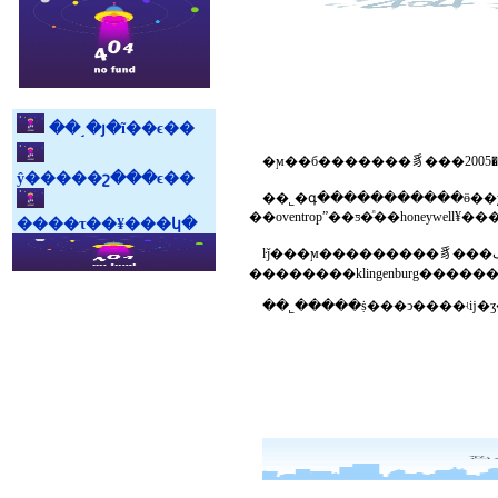
��˼�յ�ĩ��ϵ��
ŷ�����շ���ϵ��
��˾�գ�����������ӫ��χ��ҵ����ŀ�������󡣹�˾������
����τ��¥���կ�
ŀǰ���ϻ���������豸���޹�˾���ڴ�����������յ��г��������ϳ�ʱ����г������լ����у�������¹������ȼ����豸