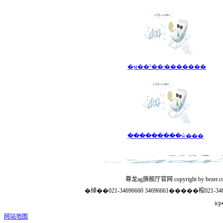
�ϻ��¹��ʲ�������
�ִ��������ŵ���
�绰��021-34696660 34696661�����棺021
ic
网站地图