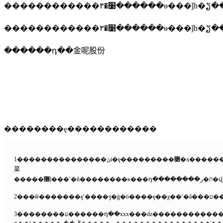
������������׹�٣������ѳ��
������������׹�٣������ѳ��
������դ��金呢股份
��������ȩ������������
1���������������ݵi�ȩ���������߻�ҳ���������i�ȩ�ˡ�δ�����������������ɣ��κ��������˻���֯���������κ���ʽ���������ĸ�����դת�ء����ơ��༭�򷢲�ʹ���������κγ��ϣ����ð������κ���ʽ����ѷɢ���������������ɰ���щ��ϣ�������ķ��������ĵ����������ƻ򱣴
棻
3��������ע������դ��xxx���ǳ�������������ʒ����ת��������ý�壬